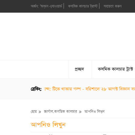
অর্জন: ‘মন্থন এ্যাওয়ার্ড
কসমিক কালচার ট্রাস্ট
সহায়তা করুন
প্রচ্ছদ
কসমিক কালচার ট্রাস্ট
াল থেকে হোমো স্যাপিয়েন্স: টিকে থাকার গল্প - বরিশালে ২৮ আগস্ট বিজ্ঞান বক্তৃ
ব্রেকিং:
হোম
জার্ণাল.কসমিক কালচার
আপনিও লিখুন
আপনিও লিখুন