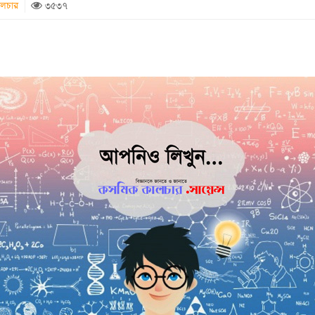
ালচার
৩৫৩৭