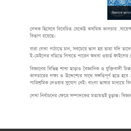
বিজ্ঞানকে জান
লেখক হিসেবে বিবেচিত যেকেউ কসমিক কালচার .সায়েন্স-এ
বিভাগ রয়েছে।
যারা লেখা পাঠাতে চান, সবচেয়ে ভাল হয় তারা যদি 
ই-মেইলের বডিতে লিখতে পারেন অথবা ওয়ার্ড ফাইলের লে
বিজ্ঞানের বিভিন্ন শাখা ছাড়াও বৈজ্ঞানিক ও যুক্তিবাদী
কালচারের লক্ষ্য ও উদ্দেশ্যের সাথে সঙ্গতিপূর্ণ হতে
পারিশ্রমিক দেওয়ার সুযোগ নেই। বাংলা ভাষার মাধ্যমে ব
লেখা নির্বাচনের ক্ষেত্রে সম্পাদকের মতামতই চুড়ান্ত।