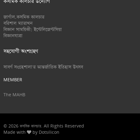
কসমিক কালচার উদ্যোগ
জার্ণাল.কসমিক কালচার
বরিশাল ম্যারাথন
বিজ্ঞান সাময়িকী: ইন্টেলিজেন্টসিয়া
বিজ্ঞানযাত্রা
সহযোগী অংশগ্রহণ
সাবর্ণ সংগ্রহশালা'র আন্তর্জাতিক ইতিহাস উৎসব
MEMBER
The MAHB
© 2026
কসমিক কালচার
. All Rights Reserved
Made with
by
Dotsilicon