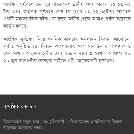
আংশিক সূর্যগ্রহণ শুরু হয় বাংলাদেশ স্থানীয় সময় সকাল ১১:২৩:০১
টায় এবং আংশিক সূর্যগ্রহণ শেষ হয় দুপুর ০২:৫২:০৫টায়। সূর্যগ্রহণ
একটি মহাজাগতিক ঘটনা। যা সুদূর অতীত থেকে আজও পর্যন্ত মানুষকে
আকৃষ্ট করছে।
আংশিক সূর্যগ্রহণ নিয়ে কসমিক কালচার অনলাইন বিজ্ঞান আলোচনা
পর্ব-১ অনুষ্ঠিত হয়। বিজ্ঞান আলোচনায় অংশ নেন উন্মাদ সম্পাদক ও
রম্য লেখক আহসান হাবীব এবং বিজ্ঞান বক্তা ও লেখক আসিফ। গত
২০ জুন রাত ৮টায় ফেসবুক লাইভে এই আয়োজনটি হয়েছিল।
কসমিক কালচার
বিজ্ঞানচর্চায় উদ্বুদ্ধ করা এবং যুক্তিবাদী ও বিজ্ঞানমনস্ক মানসিকতার বিকাশ
ঘটানোই আমাদের লক্ষ্য